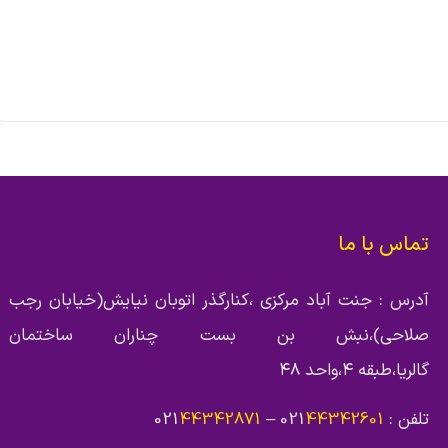
تماس با ما
آدرس : جنت آباد مرکزی ،کنارگذر اتوبان نیایش(خیابان رجب
صلاحی)،نبش بن بست چناران ساختمان
گالریا،طبقه ۴،واحد ۴۸
تلفن : 021
44342601
– 021
44342871